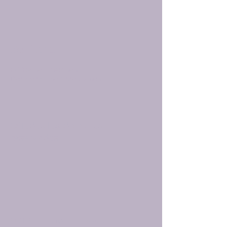
SefiAstral
Política de Privacidad
Declaración de Accesibilidad
© Todos los derechos
reservados
© 2035 by SefiAstral. Powered and